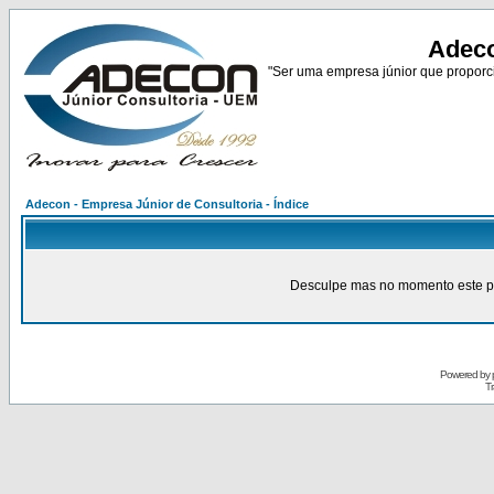
Adeco
"Ser uma empresa júnior que proporci
Adecon - Empresa Júnior de Consultoria - Índice
Desculpe mas no momento este pain
Powered by
Tr