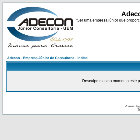
Adeco
"Ser uma empresa júnior que proporci
Adecon - Empresa Júnior de Consultoria - Índice
Desculpe mas no momento este pain
Powered by
Tr