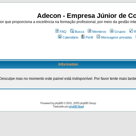
Adecon - Empresa Júnior de Co
r que proporciona a excelência na formação profissional, por meio da gestão inte
FAQ
Busca
Membros
Grupos
R
Calendário
Perfil
Mensagens privadas
Information
Desculpe mas no momento este painel está indisponível. Por favor tente mais tarde
Powered by
phpBB
© 2001, 2005 phpBB Group
Traduzido por
phpBB Brasil