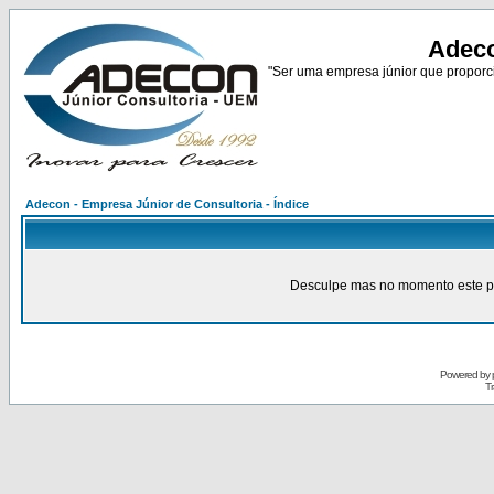
Adeco
"Ser uma empresa júnior que proporci
Adecon - Empresa Júnior de Consultoria - Índice
Desculpe mas no momento este pain
Powered by
Tr