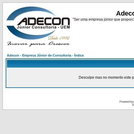
Adeco
"Ser uma empresa júnior que proporci
Adecon - Empresa Júnior de Consultoria - Índice
Desculpe mas no momento este pain
Powered by
Tr