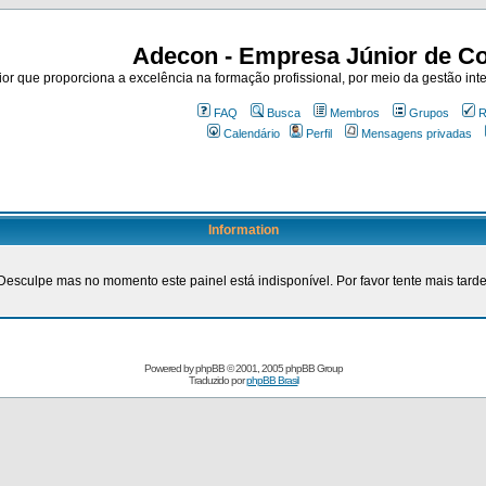
Adecon - Empresa Júnior de Co
r que proporciona a excelência na formação profissional, por meio da gestão inte
FAQ
Busca
Membros
Grupos
R
Calendário
Perfil
Mensagens privadas
Information
Desculpe mas no momento este painel está indisponível. Por favor tente mais tarde
Powered by
phpBB
© 2001, 2005 phpBB Group
Traduzido por
phpBB Brasil