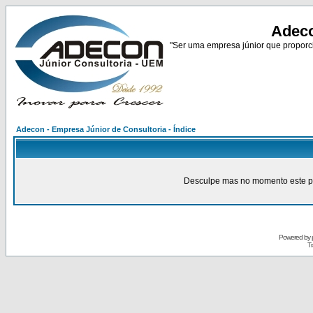
Adeco
"Ser uma empresa júnior que proporci
Adecon - Empresa Júnior de Consultoria - Índice
Desculpe mas no momento este pain
Powered by
Tr