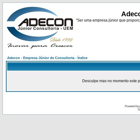
Adeco
"Ser uma empresa júnior que proporci
Adecon - Empresa Júnior de Consultoria - Índice
Desculpe mas no momento este pain
Powered by
Tr