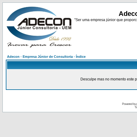
Adeco
"Ser uma empresa júnior que proporci
Adecon - Empresa Júnior de Consultoria - Índice
Desculpe mas no momento este pain
Powered by
Tr