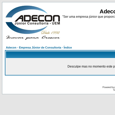
Adeco
"Ser uma empresa júnior que proporci
Adecon - Empresa Júnior de Consultoria - Índice
Desculpe mas no momento este pain
Powered by
Tr