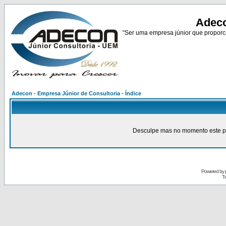
Adeco
"Ser uma empresa júnior que proporci
Adecon - Empresa Júnior de Consultoria - Índice
Desculpe mas no momento este pain
Powered by
Tr