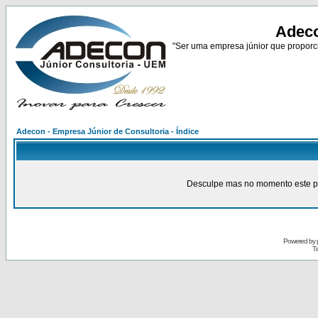
Adeco
"Ser uma empresa júnior que proporci
Adecon - Empresa Júnior de Consultoria - Índice
Desculpe mas no momento este pain
Powered by
Tr