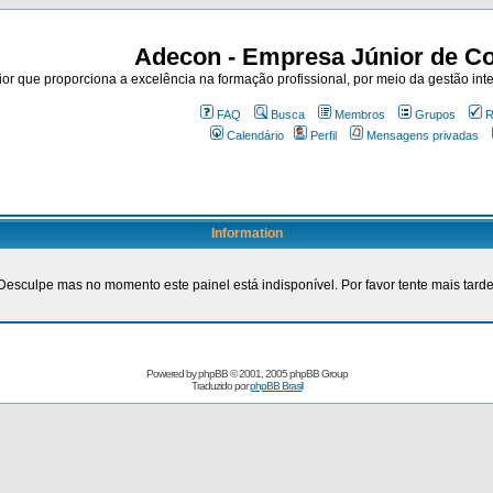
Adecon - Empresa Júnior de Co
r que proporciona a excelência na formação profissional, por meio da gestão inte
FAQ
Busca
Membros
Grupos
R
Calendário
Perfil
Mensagens privadas
Information
Desculpe mas no momento este painel está indisponível. Por favor tente mais tarde
Powered by
phpBB
© 2001, 2005 phpBB Group
Traduzido por
phpBB Brasil