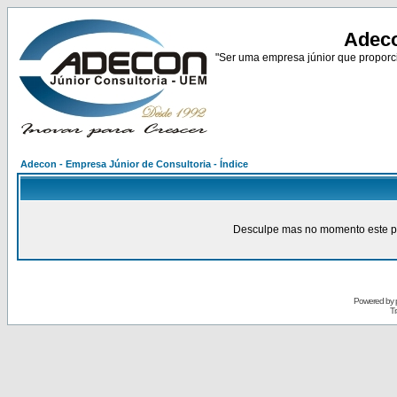
Adeco
"Ser uma empresa júnior que proporci
Adecon - Empresa Júnior de Consultoria - Índice
Desculpe mas no momento este pain
Powered by
Tr