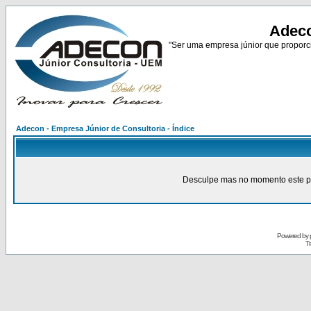
Adeco
"Ser uma empresa júnior que proporci
Adecon - Empresa Júnior de Consultoria - Índice
Desculpe mas no momento este pain
Powered by
Tr