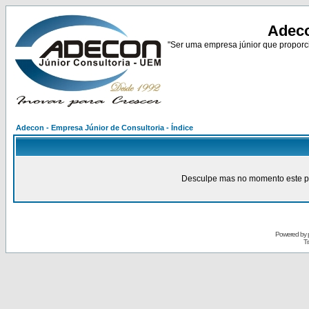
Adeco
"Ser uma empresa júnior que proporci
Adecon - Empresa Júnior de Consultoria - Índice
Desculpe mas no momento este pain
Powered by
Tr