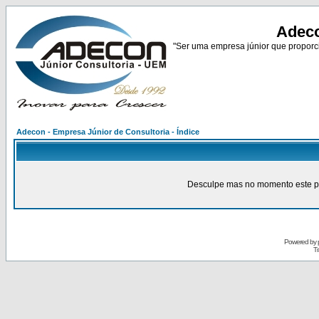
Adeco
"Ser uma empresa júnior que proporci
Adecon - Empresa Júnior de Consultoria - Índice
Desculpe mas no momento este pain
Powered by
Tr