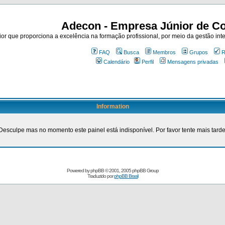
Adecon - Empresa Júnior de Co
r que proporciona a excelência na formação profissional, por meio da gestão inte
FAQ
Busca
Membros
Grupos
R
Calendário
Perfil
Mensagens privadas
Information
Desculpe mas no momento este painel está indisponível. Por favor tente mais tarde
Powered by
phpBB
© 2001, 2005 phpBB Group
Traduzido por
phpBB Brasil