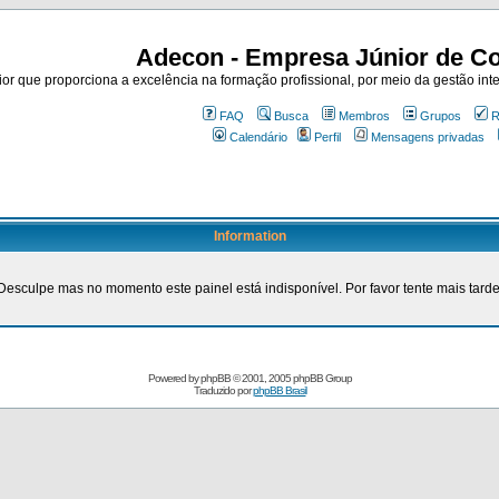
Adecon - Empresa Júnior de Co
r que proporciona a excelência na formação profissional, por meio da gestão inte
FAQ
Busca
Membros
Grupos
R
Calendário
Perfil
Mensagens privadas
Information
Desculpe mas no momento este painel está indisponível. Por favor tente mais tarde
Powered by
phpBB
© 2001, 2005 phpBB Group
Traduzido por
phpBB Brasil