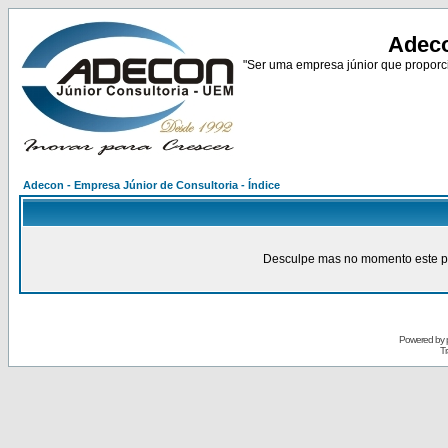
Adeco
"Ser uma empresa júnior que proporci
Adecon - Empresa Júnior de Consultoria - Índice
Desculpe mas no momento este pain
Powered by
Tr