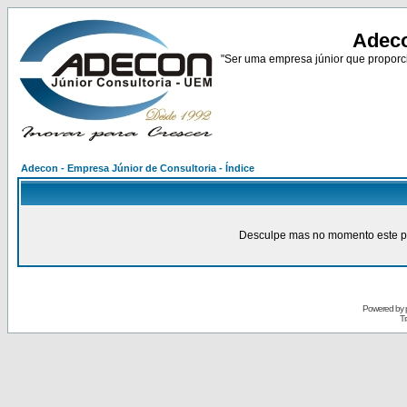
Adeco
"Ser uma empresa júnior que proporci
Adecon - Empresa Júnior de Consultoria - Índice
Desculpe mas no momento este pain
Powered by
Tr