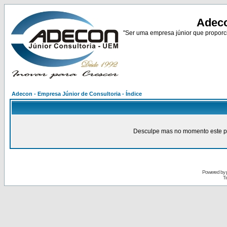
Adeco
"Ser uma empresa júnior que proporci
Adecon - Empresa Júnior de Consultoria - Índice
Desculpe mas no momento este pain
Powered by
Tr