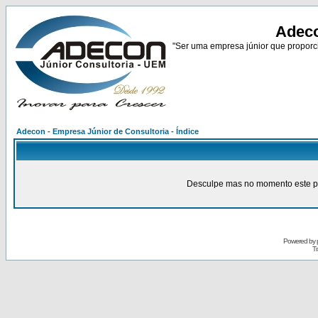
Adeco
"Ser uma empresa júnior que proporci
Adecon - Empresa Júnior de Consultoria - Índice
Desculpe mas no momento este pain
Powered by
Tr