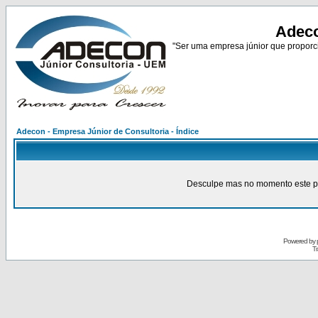
Adeco
"Ser uma empresa júnior que proporci
Adecon - Empresa Júnior de Consultoria - Índice
Desculpe mas no momento este pain
Powered by
Tr