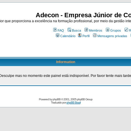
Adecon - Empresa Júnior de Co
r que proporciona a excelência na formação profissional, por meio da gestão inte
FAQ
Busca
Membros
Grupos
R
Calendário
Perfil
Mensagens privadas
Information
Desculpe mas no momento este painel está indisponível. Por favor tente mais tarde
Powered by
phpBB
© 2001, 2005 phpBB Group
Traduzido por
phpBB Brasil