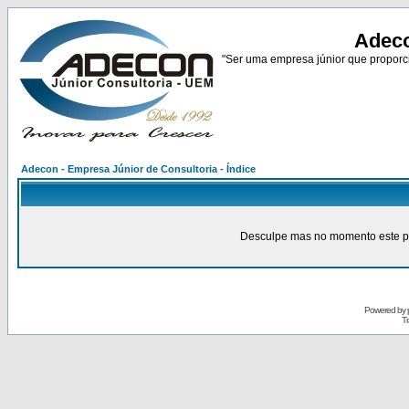
Adeco
"Ser uma empresa júnior que proporci
Adecon - Empresa Júnior de Consultoria - Índice
Desculpe mas no momento este pain
Powered by
Tr