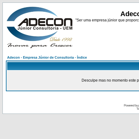
Adeco
"Ser uma empresa júnior que proporci
Adecon - Empresa Júnior de Consultoria - Índice
Desculpe mas no momento este pain
Powered by
Tr