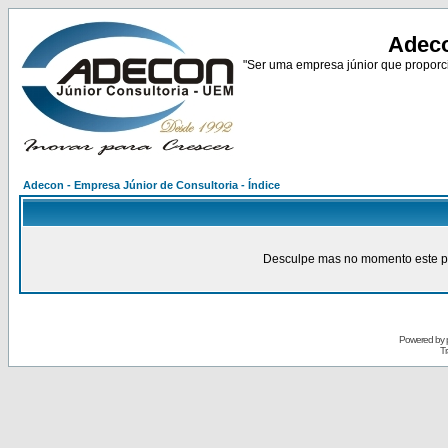
Adeco
"Ser uma empresa júnior que proporci
Adecon - Empresa Júnior de Consultoria - Índice
Desculpe mas no momento este pain
Powered by
Tr