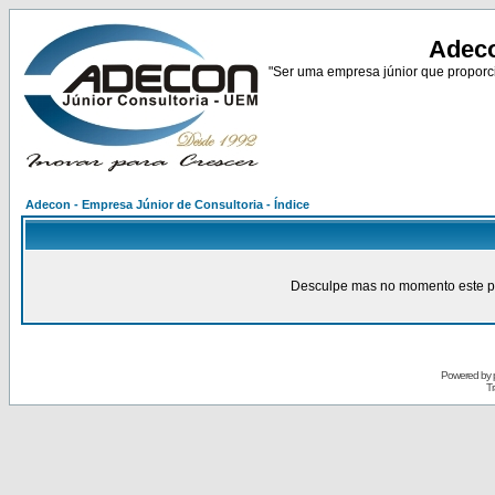
Adeco
"Ser uma empresa júnior que proporci
Adecon - Empresa Júnior de Consultoria - Índice
Desculpe mas no momento este pain
Powered by
Tr