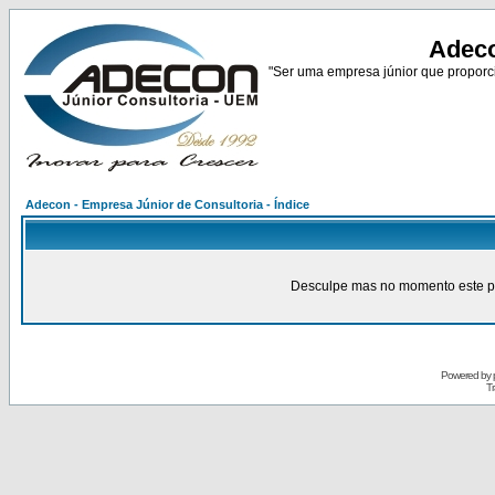
Adeco
"Ser uma empresa júnior que proporci
Adecon - Empresa Júnior de Consultoria - Índice
Desculpe mas no momento este pain
Powered by
Tr