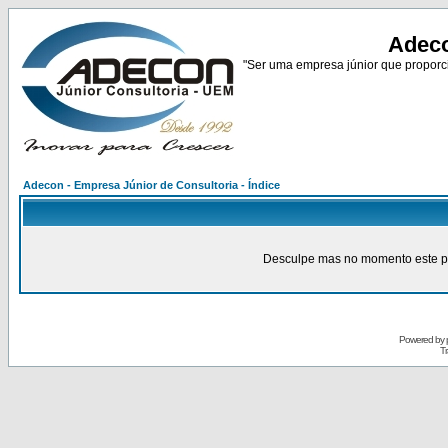
Adeco
"Ser uma empresa júnior que proporci
Adecon - Empresa Júnior de Consultoria - Índice
Desculpe mas no momento este pain
Powered by
Tr