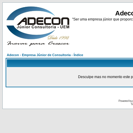
Adeco
"Ser uma empresa júnior que proporci
Adecon - Empresa Júnior de Consultoria - Índice
Desculpe mas no momento este pain
Powered by
Tr