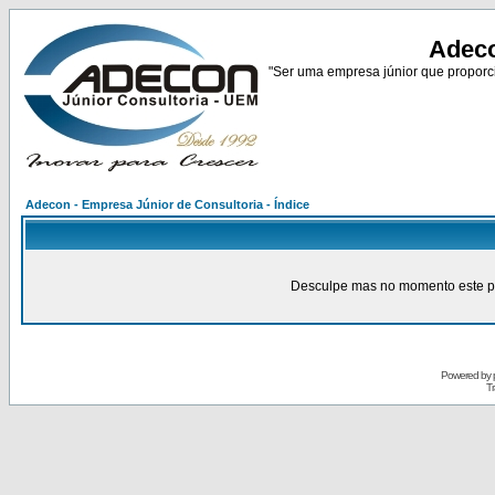
Adeco
"Ser uma empresa júnior que proporci
Adecon - Empresa Júnior de Consultoria - Índice
Desculpe mas no momento este pain
Powered by
Tr