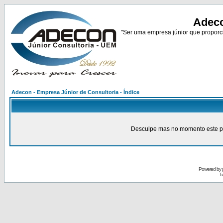
Adeco
"Ser uma empresa júnior que proporci
Adecon - Empresa Júnior de Consultoria - Índice
Desculpe mas no momento este pain
Powered by
Tr