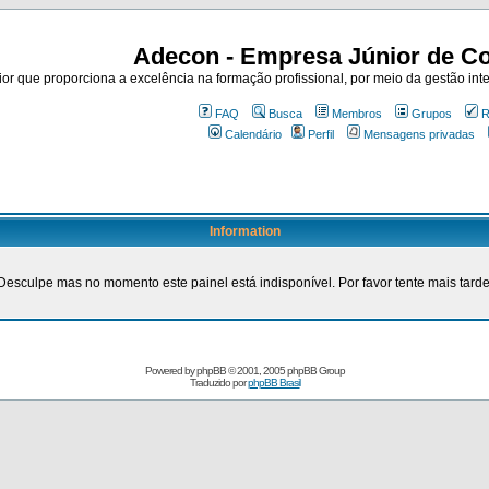
Adecon - Empresa Júnior de Co
r que proporciona a excelência na formação profissional, por meio da gestão inte
FAQ
Busca
Membros
Grupos
R
Calendário
Perfil
Mensagens privadas
Information
Desculpe mas no momento este painel está indisponível. Por favor tente mais tarde
Powered by
phpBB
© 2001, 2005 phpBB Group
Traduzido por
phpBB Brasil