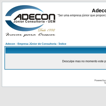
Adeco
"Ser uma empresa júnior que proporci
Adecon - Empresa Júnior de Consultoria - Índice
Desculpe mas no momento este pain
Powered by
Tr