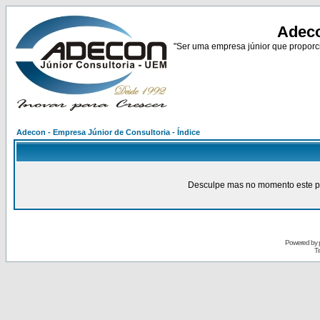
Adeco
"Ser uma empresa júnior que proporci
Adecon - Empresa Júnior de Consultoria - Índice
Desculpe mas no momento este pain
Powered by
Tr