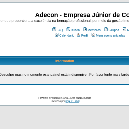
Adecon - Empresa Júnior de Co
r que proporciona a excelência na formação profissional, por meio da gestão inte
FAQ
Busca
Membros
Grupos
R
Calendário
Perfil
Mensagens privadas
Information
Desculpe mas no momento este painel está indisponível. Por favor tente mais tarde
Powered by
phpBB
© 2001, 2005 phpBB Group
Traduzido por
phpBB Brasil