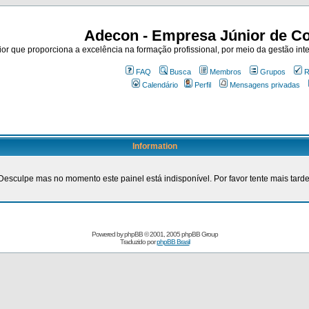
Adecon - Empresa Júnior de Co
r que proporciona a excelência na formação profissional, por meio da gestão inte
FAQ
Busca
Membros
Grupos
R
Calendário
Perfil
Mensagens privadas
Information
Desculpe mas no momento este painel está indisponível. Por favor tente mais tarde
Powered by
phpBB
© 2001, 2005 phpBB Group
Traduzido por
phpBB Brasil