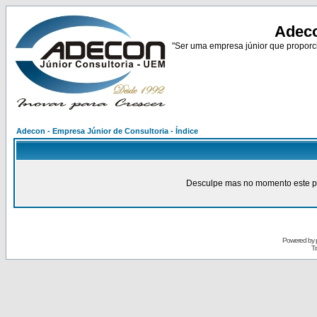
Adeco
"Ser uma empresa júnior que proporci
Adecon - Empresa Júnior de Consultoria - Índice
Desculpe mas no momento este pain
Powered by
Tr