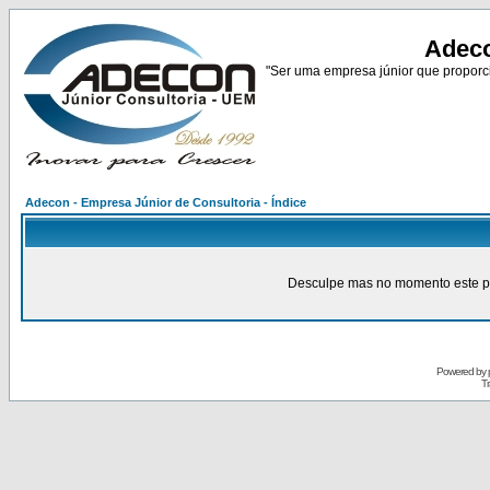
Adeco
"Ser uma empresa júnior que proporci
Adecon - Empresa Júnior de Consultoria - Índice
Desculpe mas no momento este pain
Powered by
Tr