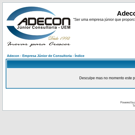
Adeco
"Ser uma empresa júnior que proporci
Adecon - Empresa Júnior de Consultoria - Índice
Desculpe mas no momento este pain
Powered by
Tr