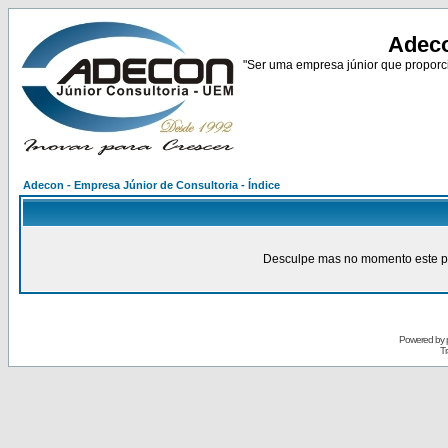
Adeco
"Ser uma empresa júnior que proporci
Adecon - Empresa Júnior de Consultoria - Índice
Desculpe mas no momento este pain
Powered by
Tr