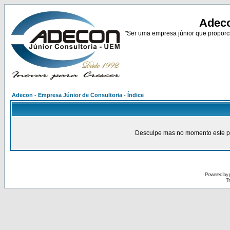
Adeco
"Ser uma empresa júnior que proporci
Adecon - Empresa Júnior de Consultoria - Índice
Desculpe mas no momento este pain
Powered by
Tr