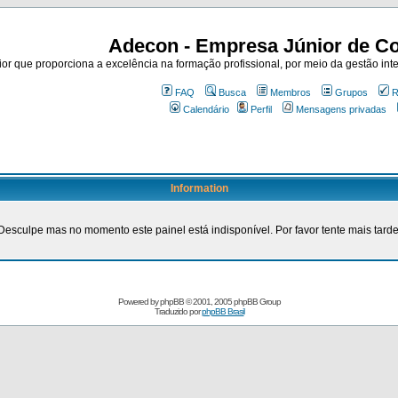
Adecon - Empresa Júnior de Co
r que proporciona a excelência na formação profissional, por meio da gestão inte
FAQ
Busca
Membros
Grupos
R
Calendário
Perfil
Mensagens privadas
Information
Desculpe mas no momento este painel está indisponível. Por favor tente mais tarde
Powered by
phpBB
© 2001, 2005 phpBB Group
Traduzido por
phpBB Brasil