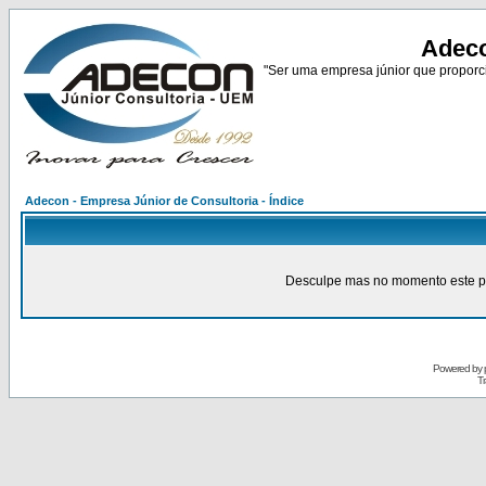
Adeco
"Ser uma empresa júnior que proporci
Adecon - Empresa Júnior de Consultoria - Índice
Desculpe mas no momento este pain
Powered by
Tr