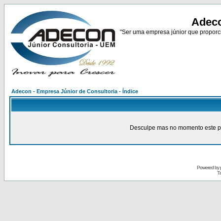
Adeco
"Ser uma empresa júnior que proporci
Adecon - Empresa Júnior de Consultoria - Índice
Desculpe mas no momento este pain
Powered by
Tr