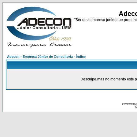
Adeco
"Ser uma empresa júnior que proporci
Adecon - Empresa Júnior de Consultoria - Índice
Desculpe mas no momento este pain
Powered by
Tr