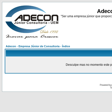
Adeco
"Ser uma empresa júnior que proporci
Adecon - Empresa Júnior de Consultoria - Índice
Desculpe mas no momento este pain
Powered by
Tr