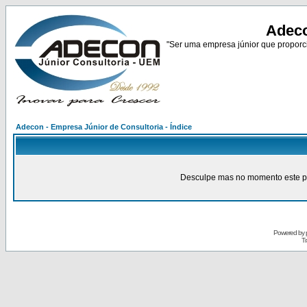
Adeco
"Ser uma empresa júnior que proporci
Adecon - Empresa Júnior de Consultoria - Índice
Desculpe mas no momento este pain
Powered by
Tr